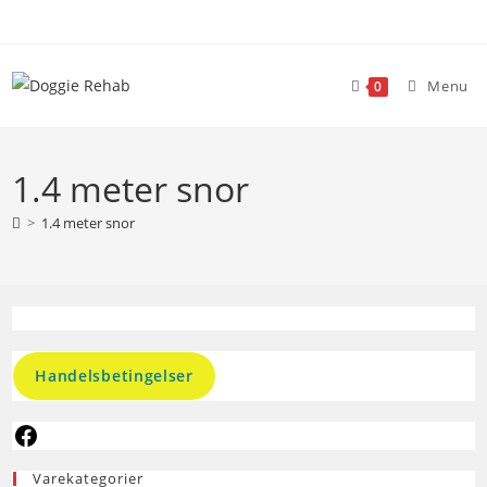
Skip
to
content
Menu
0
1.4 meter snor
>
1.4 meter snor
Handelsbetingelser
Facebook
Varekategorier