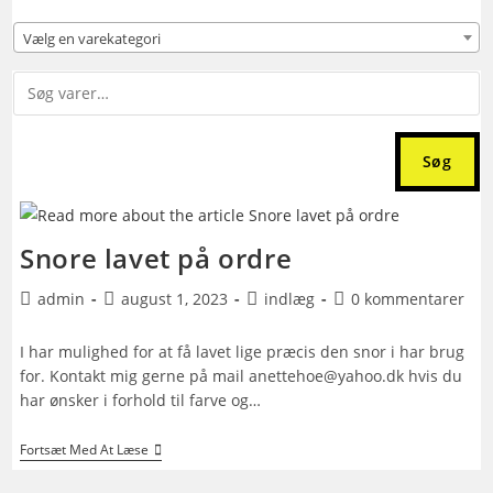
Vælg en varekategori
Søg
Snore lavet på ordre
Post
Post
Post
Post
admin
august 1, 2023
indlæg
0 kommentarer
author:
published:
category:
comments:
I har mulighed for at få lavet lige præcis den snor i har brug
for. Kontakt mig gerne på mail anettehoe@yahoo.dk hvis du
har ønsker i forhold til farve og…
Snore
Fortsæt Med At Læse
Lavet
På